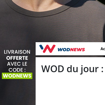
Ac
WOD du jour :