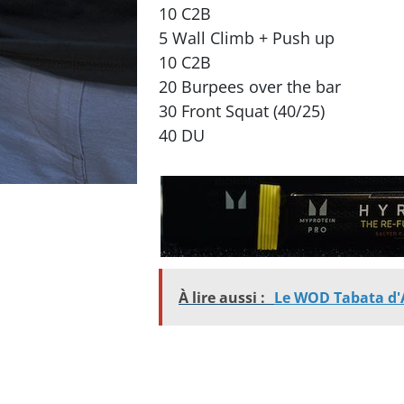
10 C2B
5 Wall Climb + Push up
10 C2B
20 Burpees over the bar
30 Front Squat (40/25)
40 DU
À lire aussi :
Le WOD Tabata d'A