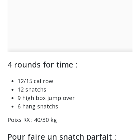
4 rounds for time :
12/15 cal row
12 snatchs
9 high box jump over
6 hang snatchs
Poixs RX : 40/30 kg
Pour faire un snatch parfait :