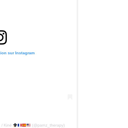
tion sur Instagram
 / Kiné
(@pamz_therapy)