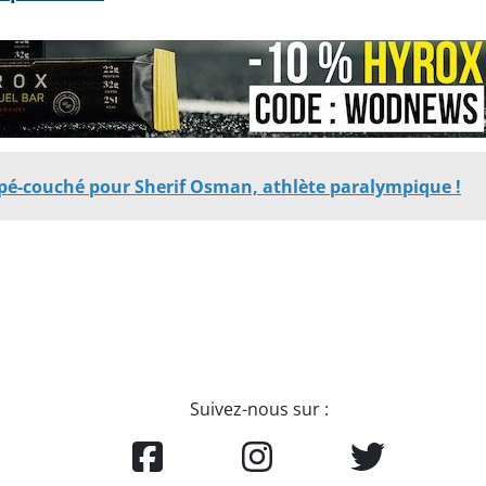
pé-couché pour Sherif Osman, athlète paralympique !
Suivez-nous sur :