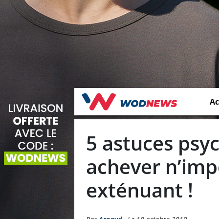
Ac
5 astuces psy
achever n’im
exténuant !