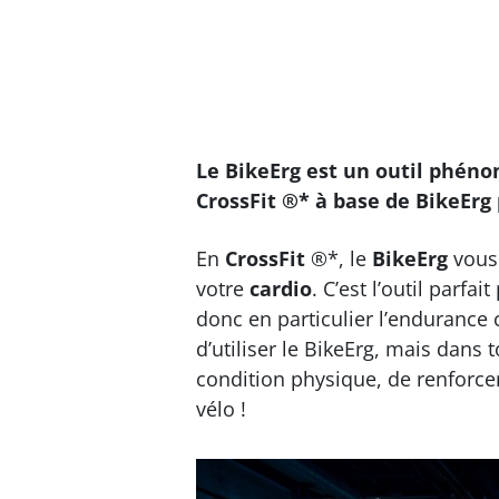
Le BikeErg est un outil phéno
CrossFit ®* à base de BikeErg p
En
CrossFit
®*, le
BikeErg
vous 
votre
cardio
. C’est l’outil parfa
donc en particulier l’endurance c
d’utiliser le BikeErg, mais dans 
condition physique, de renforce
vélo !