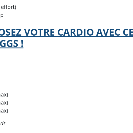
effort)
up
OSEZ VOTRE CARDIO AVEC C
GGS !
max)
max)
max)
nds