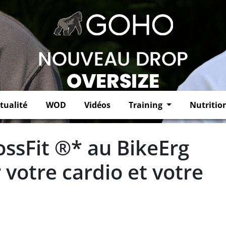
tualité
WOD
Vidéos
Training
Nutritio
ssFit ®* au BikeErg
r votre cardio et votre