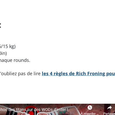
:
/15 kg)
in)
haque rounds.
’oubliez pas de lire
les 4 règles de Rich Froning pou