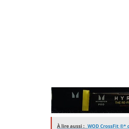
À lire aussi :
WOD CrossFit ®* d