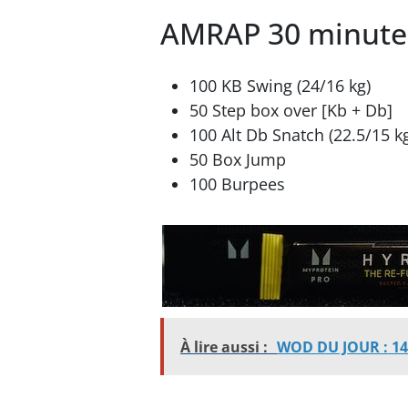
AMRAP 30 minutes
100 KB Swing (24/16 kg)
50 Step box over [Kb + Db]
100 Alt Db Snatch (22.5/15 k
50 Box Jump
100 Burpees
À lire aussi :
WOD DU JOUR : 14