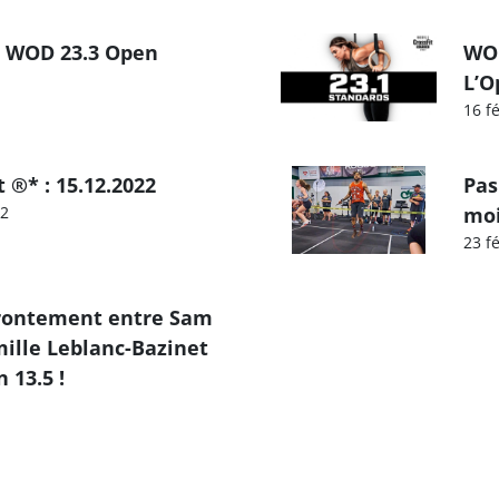
e WOD 23.3 Open
WOD
L’O
16 f
 ®* : 15.12.2022
Pas
22
moi
23 f
frontement entre Sam
mille Leblanc-Bazinet
 13.5 !