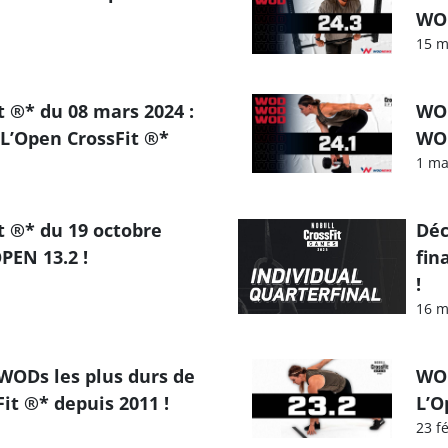
WOD
15 m
 ®* du 08 mars 2024 :
WOD
L’Open CrossFit ®*
WOD
1 ma
 ®* du 19 octobre
Déc
PEN 13.2 !
fin
!
16 m
 WODs les plus durs de
WOD
it ®* depuis 2011 !
L’O
23 f