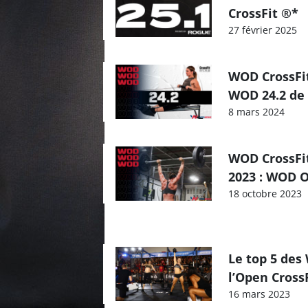
CrossFit ®*
27 février 2025
WOD CrossFit
WOD 24.2 de 
8 mars 2024
WOD CrossFit
2023 : WOD O
18 octobre 2023
Le top 5 des
l’Open CrossF
16 mars 2023