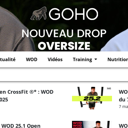
tualité
WOD
Vidéos
Training
Nutritio
n
en CrossFit ®* : WOD
WOD
025
du 
7 ma
e WOD 25.1 Open
WOD