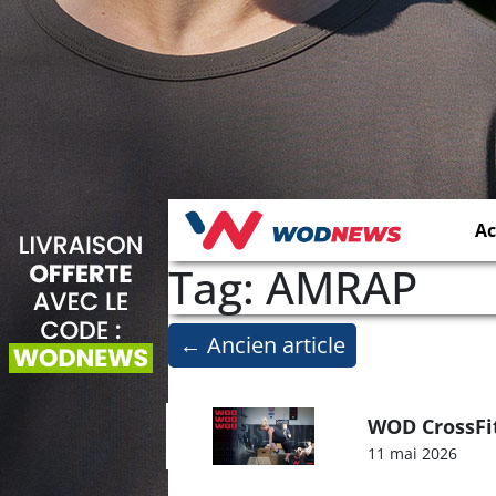
Ac
Tag: AMRAP
←
Ancien article
WOD CrossFit
11 mai 2026