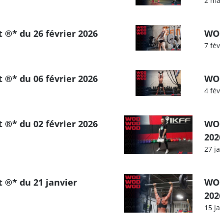
2 ma
 ®* du 26 février 2026
WOD
7 fé
 ®* du 06 février 2026
WOD
4 fé
 ®* du 02 février 2026
WOD
202
27 j
 ®* du 21 janvier
WOD
202
15 j