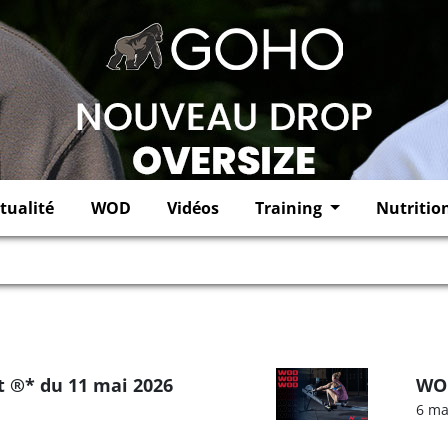
tualité
WOD
Vidéos
Training
Nutritio
 ®* du 11 mai 2026
WOD
6 ma