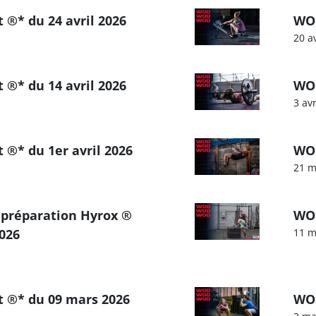
 ®* du 24 avril 2026
WOD
20 a
 ®* du 14 avril 2026
WOD
3 av
 ®* du 1er avril 2026
WOD
21 m
 préparation Hyrox ®
WOD
026
11 m
t ®* du 09 mars 2026
WOD